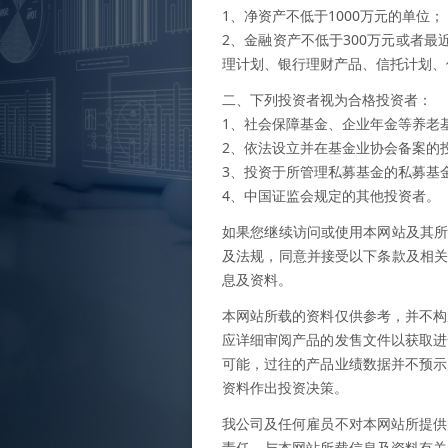
1、净资产不低于1000万元的单位；
2、金融资产不低于300万元或者
理计划、银行理财产品、信托计划、
二、下列投资者视为合格投资者：
1、社会保障基金、企业年金等养老
2、依法设立并在基金业协会备案的
3、投资于所管理私募基金的私募基
4、中国证监会规定的其他投资者。
如果您继续访问或使用本网站及其所
及法规，同意并接受以下条款及相关
息及资料。
本网站所载的资料仅供参考，并不构
应详细审阅产品的发售文件以获取进
可能，过往的产品业绩数据并不预示
资料作出投资决策。
我公司及任何雇员不对本网站所提供
责任。与本网站所载信息及资料有关